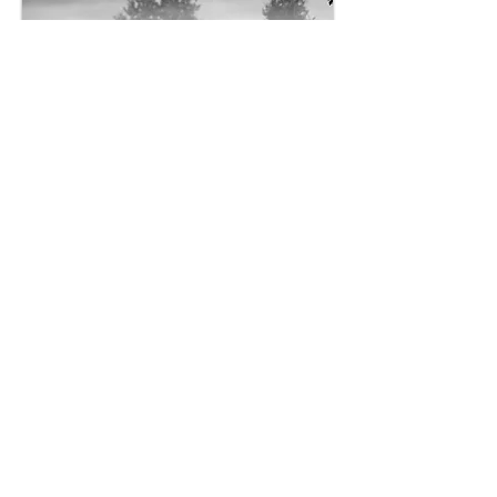
Hare on the Field
Lièvres - Bretagne France
Scratch Back
Pingouin Africain
-
Simon'sTown -
Afrique du Sud