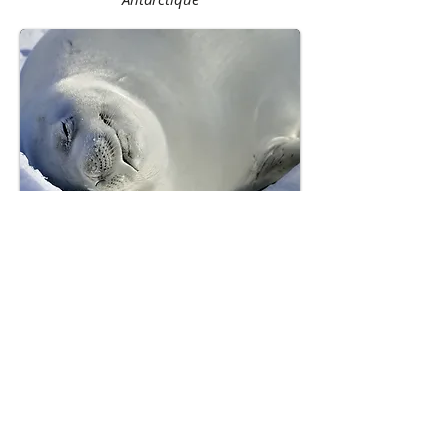
Sleep Dream
Phoque Crabier - Mer de Weddell -
Antarctique